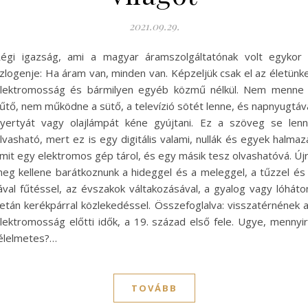
2021.09.29.
égi igazság, ami a magyar áramszolgáltatónak volt egykor
zlogenje: Ha áram van, minden van. Képzeljük csak el az életünk
lektromosság és bármilyen egyéb közmű nélkül. Nem menne
űtő, nem működne a sütő, a televízió sötét lenne, és napnyugtáv
yertyát vagy olajlámpát kéne gyújtani. Ez a szöveg se len
lvasható, mert ez is egy digitális valami, nullák és egyek halmaz
mit egy elektromos gép tárol, és egy másik tesz olvashatóvá. Új
eg kellene barátkoznunk a hideggel és a meleggel, a tűzzel és
ával fűtéssel, az évszakok váltakozásával, a gyalog vagy lóháto
etán kerékpárral közlekedéssel. Összefoglalva: visszatérnének 
lektromosság előtti idők, a 19. század első fele. Ugye, mennyi
élelmetes?…
TOVÁBB