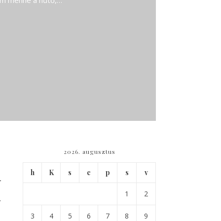
Nem menne a hűtő,…
2026. augusztus
n
h
K
s
c
p
s
v
t
1
2
3
4
5
6
7
8
9