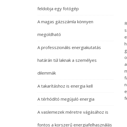
feldobja egy fotógép
A magas gázszámla könnyen
R
s
megoldható
e
h
A professzionális energiakutatás
g
o
határán túl laknak a személyes
a
m
dilemmák
f
n
A takarításhoz is energia kell
e
f
A térhódító megújuló energia
A vaslemezek méretre vágásához is
fontos a korszerű energiafelhasználás