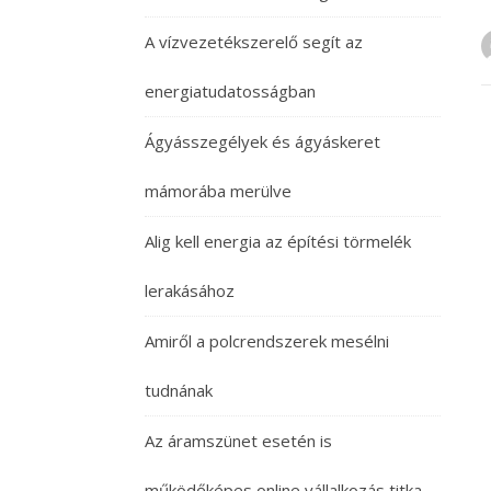
A vízvezetékszerelő segít az
energiatudatosságban
Ágyásszegélyek és ágyáskeret
mámorába merülve
Alig kell energia az építési törmelék
lerakásához
Amiről a polcrendszerek mesélni
tudnának
Az áramszünet esetén is
működőképes online vállalkozás titka