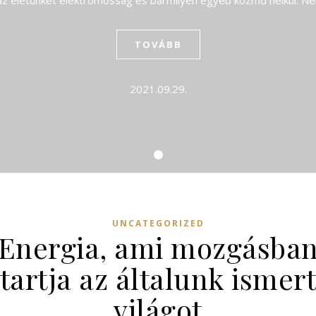
 az életünket elektromosság és bármilyen egyéb közmű nélkül. 
TOVÁBB
2021.09.29.
UNCATEGORIZED
Energia, ami mozgásba
tartja az általunk ismer
világot