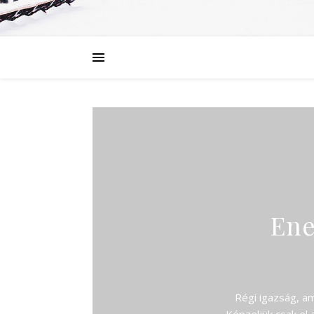
Ene
Régi igazság, a