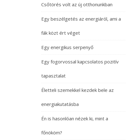
Csőtörés volt az új otthonunkban
Egy beszélgetés az energiáról, ami a
fák közt ért véget
Egy energikus serpenyő
Egy fogorvossal kapcsolatos pozitív
tapasztalat
Életteli szemekkel kezdek bele az
energiakutatásba
Én is hasonlóan nézek ki, mint a
főnököm?