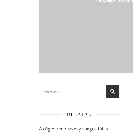
Képzeljük csak el
OLDALAK
A céges rendezvény hangulatát is