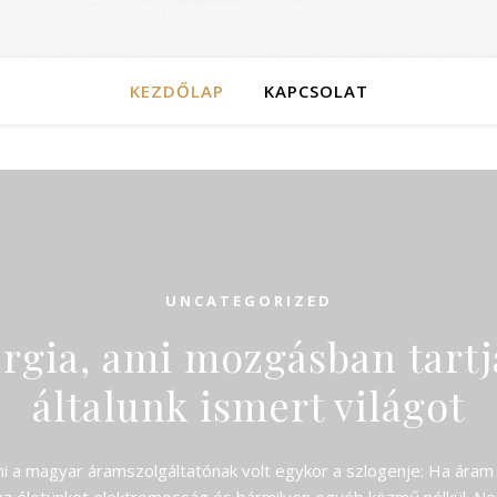
KEZDŐLAP
KAPCSOLAT
UNCATEGORIZED
rgia, ami mozgásban tartj
általunk ismert világot
mi a magyar áramszolgáltatónak volt egykor a szlogenje: Ha áram 