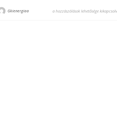
Energia, ami mozgásban tartja az álta
Gkienergiaa
a hozzászólások lehetősége kikapcsol