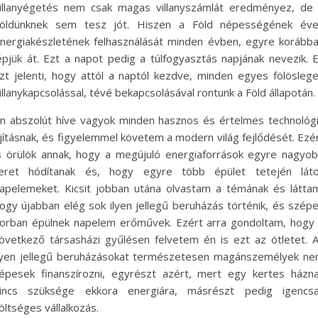
illanyégetés nem csak magas villanyszámlát eredményez, de
öldünknek sem tesz jót. Hiszen a Föld népességének év
nergiakészletének felhasználását minden évben, egyre korább
épjük át. Ezt a napot pedig a túlfogyasztás napjának nevezik. 
zt jelenti, hogy attól a naptól kezdve, minden egyes fölösleg
illanykapcsolással, tévé bekapcsolásával rontunk a Föld állapotán.
n abszolút híve vagyok minden hasznos és értelmes technológ
jításnak, és figyelemmel követem a modern világ fejlődését. Ezé
s örülök annak, hogy a megújuló energiaforrások egyre nagyo
eret hódítanak és, hogy egyre több épület tetején lát
apelemeket. Kicsit jobban utána olvastam a témának és látta
ogy újabban elég sok ilyen jellegű beruházás történik, és szép
orban épülnek napelem erőművek. Ezért arra gondoltam, hogy
övetkező társasházi gyűlésen felvetem én is ezt az ötletet. 
lyen jellegű beruházásokat természetesen magánszemélyek n
épesek finanszírozni, egyrészt azért, mert egy kertes házn
incs szüksége ekkora energiára, másrészt pedig igencs
öltséges vállalkozás.