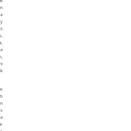
ak
em
 a
gy
es
s,
a,
 a
m,
mi
ok
ve
ti
on
és
 a
r