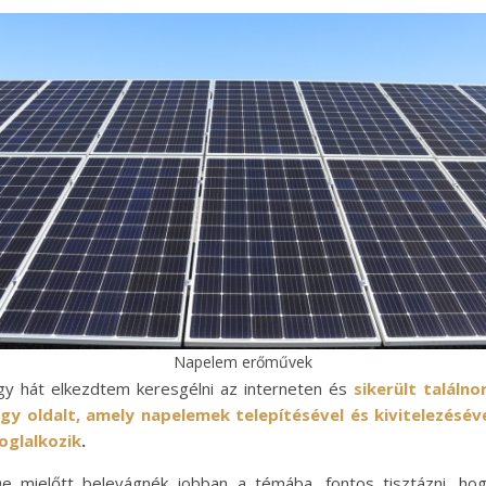
Napelem erőművek
gy hát elkezdtem keresgélni az interneten és
sikerült találn
gy oldalt, amely napelemek telepítésével és kivitelezésév
oglalkozik
.
e mielőtt belevágnék jobban a témába, fontos tisztázni, ho