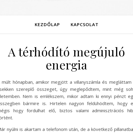
KEZDŐLAP
KAPCSOLAT
A térhódító megújuló
energia
 múlt hónapban, amikor megjött a villanyszámla és megláttam
sekken szereplő összeget, úgy meglepődtem, mint még so
letemben. Nem is emlékszem, mikor adtam ki ennyi pénzt e
sszegben bármire is. Hirtelen nagyon feldühödtem, hogy 
égis hogy fordulhat elő, biztos valami adminisztrációs hi
örtént.
ár nyúlni is akartam a telefonom után, de a következő pillanatb