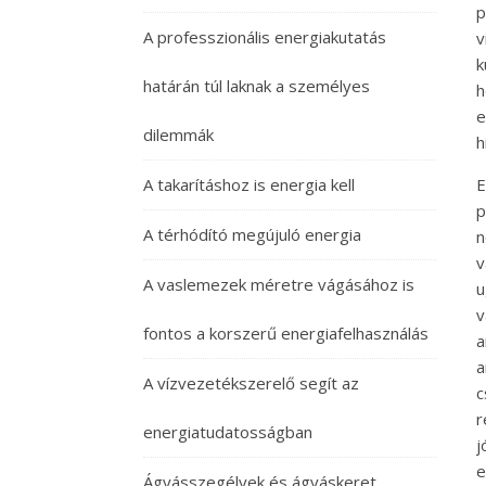
p
A professzionális energiakutatás
v
k
határán túl laknak a személyes
h
e
dilemmák
h
A takarításhoz is energia kell
E
p
A térhódító megújuló energia
n
v
A vaslemezek méretre vágásához is
u
v
fontos a korszerű energiafelhasználás
a
a
A vízvezetékszerelő segít az
c
r
energiatudatosságban
j
e
Ágyásszegélyek és ágyáskeret