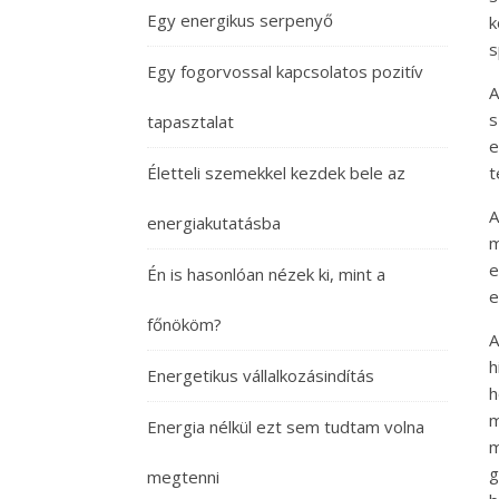
Egy energikus serpenyő
k
s
Egy fogorvossal kapcsolatos pozitív
s
tapasztalat
e
Életteli szemekkel kezdek bele az
t
energiakutatásba
m
e
Én is hasonlóan nézek ki, mint a
e
főnököm?
A
h
Energetikus vállalkozásindítás
h
m
Energia nélkül ezt sem tudtam volna
m
g
megtenni