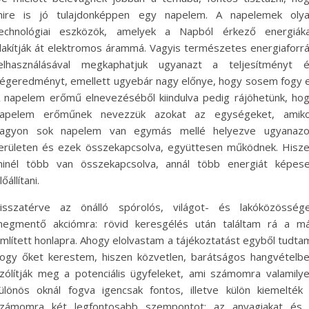
ire is jó tulajdonképpen egy napelem. A napelemek oly
echnológiai eszközök, amelyek a Napból érkező energiák
lakítják át elektromos árammá. Vagyis természetes energiaforr
elhasználásával megkaphatjuk ugyanazt a teljesítményt 
égeredményt, emellett ugyebár nagy előnye, hogy sosem fogy e
 napelem erőmű elnevezéséből kiindulva pedig rájöhetünk, ho
apelem erőműnek nevezzük azokat az egységeket, amik
agyon sok napelem van egymás mellé helyezve ugyanaz
erületen és ezek összekapcsolva, együttesen működnek. Hisz
inél több van összekapcsolva, annál több energiát képes
lőállítani.
isszatérve az önálló spórolós, világot- és lakóközösség
egmentő akciómra: rövid keresgélés után találtam rá a m
mlített honlapra. Ahogy elolvastam a tájékoztatást egyből tudta
ogy őket kerestem, hiszen közvetlen, barátságos hangvételb
zólítják meg a potenciális ügyfeleket, ami számomra valamily
ülönös oknál fogva igencsak fontos, illetve külön kiemelték
zámomra két legfontosabb szempontot: az anyagiakat és