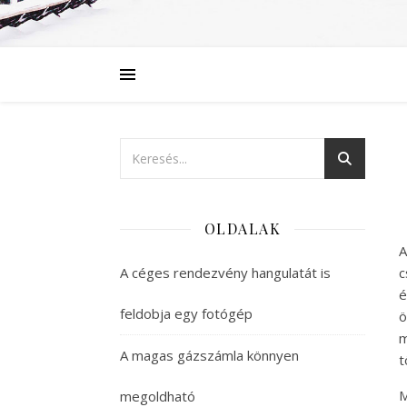
OLDALAK
A
A céges rendezvény hangulatát is
c
é
feldobja egy fotógép
ö
m
A magas gázszámla könnyen
t
M
megoldható