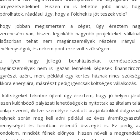
örnyezetvédelmet. Hiszen mi is lehetne jobb annál, ho
pórolhatok, ráadásul úgy, hogy a Földnek is jót teszek vele?
Ahogy jobban megismertem a céget, úgy éreztem nag
zerencsém van, hiszen leginkább nagyobb projekteket vállalna
lsősorban tehát nem magánszemélyek részére irányul
evékenységük, és nekem pont erre volt szükségem.
Az ilyen nagy jellegű beruházásokat természetese
agánszemélyek nem is igazán lennének képesek finanszírozn
gyrészt azért, mert például egy kertes háznak nincs szüksé
kkora energiára, másrészt pedig igencsak költséges vállalkozás.
 költségeket tekintve újfent úgy éreztem, hogy jó helyen járo
iszen különböző pályázati lehetőségek is nyitottak az általam talá
onlap szerint, illetve személyre szabott árajánlatokkal dolgozna
elynek során meg kell adni például az éves áramfogyaszt
ennyiségét és forintban értendő összegét is. Ez pedig a
ondolom, mindkét félnek előnyös, hiszen növeli a megrendel