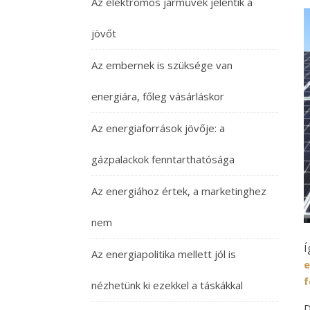
Az elektromos járművek jelentik a
jövőt
Az embernek is szüksége van
energiára, főleg vásárláskor
Az energiaforrások jövője: a
gázpalackok fenntarthatósága
Az energiához értek, a marketinghez
nem
Í
Az energiapolitika mellett jól is
e
f
nézhetünk ki ezekkel a táskákkal
D