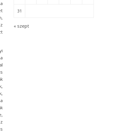
 a
ét
31
m,
az
« szept
zt
yi
ha
al
is
ak
k,
k,
 a
nk
e,
ez
os