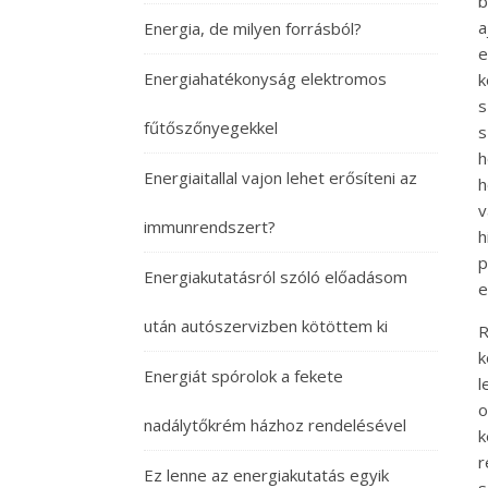
b
a
Energia, de milyen forrásból?
e
Energiahatékonyság elektromos
k
s
fűtőszőnyegekkel
s
h
Energiaitallal vajon lehet erősíteni az
h
v
immunrendszert?
h
p
Energiakutatásról szóló előadásom
e
után autószervizben kötöttem ki
R
k
Energiát spórolok a fekete
l
o
nadálytőkrém házhoz rendelésével
k
Ez lenne az energiakutatás egyik