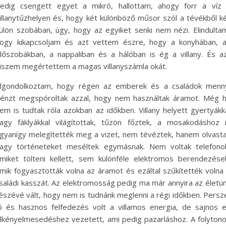
edig csengett egyet a mikró, hallottam, ahogy forr a víz
illanytűzhelyen és, hogy két különböző műsor szól a tévékből k
ülön szobában, úgy, hogy az egyiket senki nem nézi. Elindulta
ogy kikapcsoljam és azt vettem észre, hogy a konyhában, 
lőszobákban, a nappaliban és a hálóban is ég a villany. És a
iszem megértettem a magas villanyszámla okát.
lgondolkoztam, hogy régen az emberek és a családok menn
énzt megspóroltak azzal, hogy nem használtak áramot. Még 
em is tudtak róla azokban az időkben. Villany helyett gyertyákk
agy fáklyákkal világítottak, tűzön főztek, a mosakodáshoz 
gyanígy melegítették meg a vizet, nem tévéztek, hanem olvast
agy történeteket meséltek egymásnak. Nem voltak telefono
miket tölteni kellett, sem különféle elektromos berendezése
mik fogyasztották volna az áramot és ezáltal szűkítették volna
saládi kasszát. Az elektromosság pedig ma már annyira az életü
észévé vált, hogy nem is tudnánk meglenni a régi időkben. Persz
ó és hasznos felfedezés volt a villamos energia, de sajnos 
lkényelmesedéshez vezetett, ami pedig pazarláshoz. A folyton