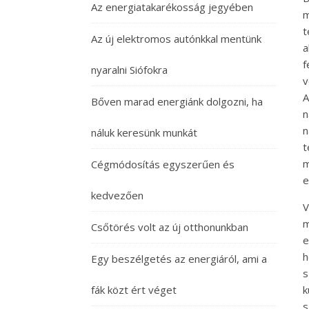
Az energiatakarékosság jegyében
m
t
Az új elektromos autónkkal mentünk
a
f
nyaralni Siófokra
v
A
Bőven marad energiánk dolgozni, ha
n
n
náluk keresünk munkát
t
m
Cégmódosítás egyszerűen és
e
kedvezően
V
m
Csőtörés volt az új otthonunkban
e
h
Egy beszélgetés az energiáról, ami a
s
fák közt ért véget
k
s