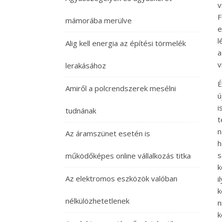
v
F
mámorába merülve
e
l
Alig kell energia az építési törmelék
a
v
lerakásához
É
Amiről a polcrendszerek mesélni
ú
i
tudnának
t
n
Az áramszünet esetén is
h
s
működőképes online vállalkozás titka
k
Az elektromos eszközök valóban
i
k
nélkülözhetetlenek
n
k