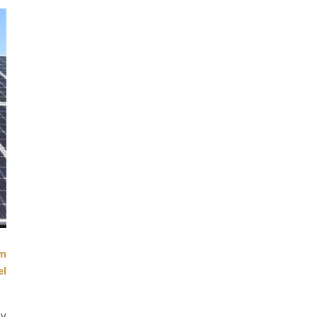
om
el
gy