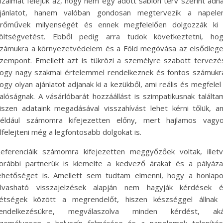
izalmát feléjük az, hogy nem egy adott sablon terv szerint adn
jánlatot, hanem valóban gondosan megtervezik a napel
rőművek milyenségét és ennek megfelelően dolgozzák ki
öltségvetést. Ebből pedig arra tudok következtetni, ho
zámukra a környezetvédelem és a Föld megóvása az elsődleg
zempont. Emellett azt is tükrözi a személyre szabott tervezé
ogy nagy szakmai értelemmel rendelkeznek és fontos számukr
ogy olyan ajánlatot adjanak ki a kezükből, ami reális és megfelel
alóságnak. A vásárlóbarát hozzáállást is szimpatikusnak találta
iszen adataink megadásával visszahívást lehet kérni tőlük, a
éldául számomra kifejezetten előny, mert hajlamos vagy
lfelejteni még a legfontosabb dolgokat is.
eferenciáik számomra kifejezetten meggyőzőek voltak, illet
orábbi partnerük is kiemelte a kedvező árakat és a pályáza
ehetőséget is. Amellett sem tudtam elmenni, hogy a honlap
lvasható visszajelzések alapján nem hagyják kérdések 
étségek között a megrendelőt, hiszen készséggel állnak
rendelkezésükre, megválaszolva minden kérdést, aká