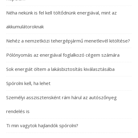
Néha nekünk is fel kell töltődnünk energiával, mint az
akkumulátoroknak
Nehéz a nemzetközi tehergépjármű menetlevél kitöltése?
Pólónyomás az energiával foglalkozó cégem számára
Sok energiát öltem a lakásbiztosítás kiválasztásába
Spórolni kell, ha lehet
Személyi asszisztensként rám hárul az autószőnyeg
rendelés is
Ti min vagytok hajlandók spórolni?