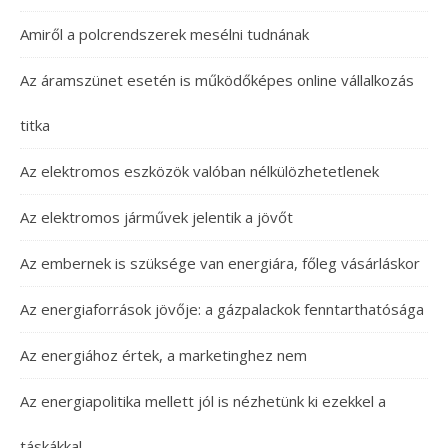
Amiről a polcrendszerek mesélni tudnának
Az áramszünet esetén is működőképes online vállalkozás
titka
Az elektromos eszközök valóban nélkülözhetetlenek
Az elektromos járművek jelentik a jövőt
Az embernek is szüksége van energiára, főleg vásárláskor
Az energiaforrások jövője: a gázpalackok fenntarthatósága
Az energiához értek, a marketinghez nem
Az energiapolitika mellett jól is nézhetünk ki ezekkel a
táskákkal