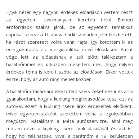
Egyik héten egy nagyon érdekes előadáson vettem részt
az egyetemi tanulmányaim keretén belül. Emberi
erőforrások szakra járok, de az egyetem tematikus
napokat szervezett, ahova bárki szabadon jelentkezhetett,
ha részt szeretett volna venni rajta, így kötöttem ki az
energiakutatás és energiapolitika nevű előadáson. Amint
vége lett az előadásnak a suli előtt találkoztam a
barátnőmmel és útközben meséltem neki, hogy milyen
érdekes téma is került szóba az előadáson. Ekkor vettük
észre, hogy az autó ráng menet közben.
A barátnőm tanácsára elkezdtem szervizeket nézni és arra
gyanakodtam, hogy a kuplung meghibásodása teszi ezt az
autóval, ezért a kuplung csere árak érdekeltek elsőként,
mivel egyetemistaként szerettem volna a legolcsóbban
megúszni. Rátaláltam a Méta autószervizre, ahol meg
tudtam nézni a kuplung csere árak alakulását és azt is,
hogy hol találhatóak. Mivel a barátnőm a 19. kerületben