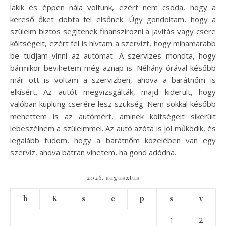
lakik és éppen nála voltunk, ezért nem csoda, hogy a
kereső őket dobta fel elsőnek. Úgy gondoltam, hogy a
szüleim biztos segítenek finanszírozni a javítás vagy csere
költségeit, ezért fel is hívtam a szervizt, hogy mihamarabb
be tudjam vinni az autómat. A szervizes mondta, hogy
bármikor bevihetem még aznap is. Néhány órával később
már ott is voltam a szervizben, ahova a barátnőm is
elkísért. Az autót megvizsgálták, majd kiderült, hogy
valóban kuplung cserére lesz szükség. Nem sokkal később
mehettem is az autómért, aminek költségeit sikerült
lebeszélnem a szüleimmel. Az autó azóta is jól működik, és
legalább tudom, hogy a barátnőm közelében van egy
szerviz, ahova bátran vihetem, ha gond adódna.
2026. augusztus
h
K
s
c
p
s
v
1
2