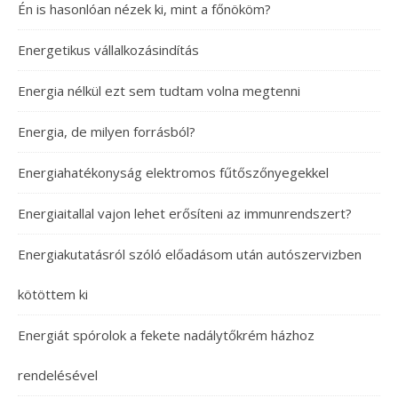
Én is hasonlóan nézek ki, mint a főnököm?
Energetikus vállalkozásindítás
Energia nélkül ezt sem tudtam volna megtenni
Energia, de milyen forrásból?
Energiahatékonyság elektromos fűtőszőnyegekkel
Energiaitallal vajon lehet erősíteni az immunrendszert?
Energiakutatásról szóló előadásom után autószervizben
kötöttem ki
Energiát spórolok a fekete nadálytőkrém házhoz
rendelésével