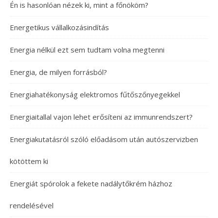
Én is hasonlóan nézek ki, mint a főnököm?
Energetikus vállalkozásindítás
Energia nélkül ezt sem tudtam volna megtenni
Energia, de milyen forrásból?
Energiahatékonyság elektromos fűtőszőnyegekkel
Energiaitallal vajon lehet erősíteni az immunrendszert?
Energiakutatásról szóló előadásom után autószervizben
kötöttem ki
Energiát spórolok a fekete nadálytőkrém házhoz
rendelésével