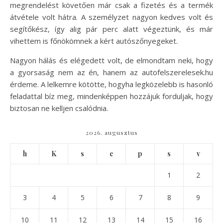
megrendelést követően már csak a fizetés és a termék
átvétele volt hátra. A személyzet nagyon kedves volt és
segítőkész, így alig pár perc alatt végeztünk, és már
vihettem is főnökömnek a kért autószőnyegeket.
Nagyon hálás és elégedett volt, de elmondtam neki, hogy
a gyorsaság nem az én, hanem az autofelszerelesek.hu
érdeme. A lelkemre kötötte, hogyha legközelebb is hasonló
feladattal bíz meg, mindenképpen hozzájuk forduljak, hogy
biztosan ne kelljen csalódnia.
2026. augusztus
h
K
s
c
p
s
v
1
2
3
4
5
6
7
8
9
10
11
12
13
14
15
16