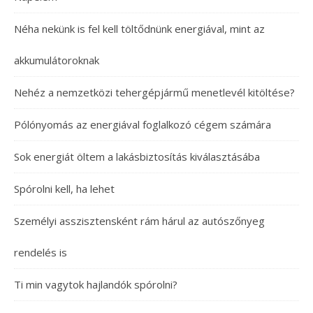
Néha nekünk is fel kell töltődnünk energiával, mint az
akkumulátoroknak
Nehéz a nemzetközi tehergépjármű menetlevél kitöltése?
Pólónyomás az energiával foglalkozó cégem számára
Sok energiát öltem a lakásbiztosítás kiválasztásába
Spórolni kell, ha lehet
Személyi asszisztensként rám hárul az autószőnyeg
rendelés is
Ti min vagytok hajlandók spórolni?