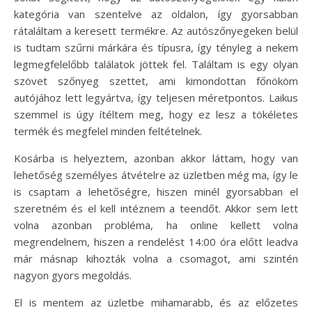
kategória van szentelve az oldalon, így gyorsabban
rátaláltam a keresett termékre. Az autószőnyegeken belül
is tudtam szűrni márkára és típusra, így tényleg a nekem
legmegfelelőbb találatok jöttek fel. Találtam is egy olyan
szövet szőnyeg szettet, ami kimondottan főnököm
autójához lett legyártva, így teljesen méretpontos. Laikus
szemmel is úgy ítéltem meg, hogy ez lesz a tökéletes
termék és megfelel minden feltételnek.
Kosárba is helyeztem, azonban akkor láttam, hogy van
lehetőség személyes átvételre az üzletben még ma, így le
is csaptam a lehetőségre, hiszen minél gyorsabban el
szeretném és el kell intéznem a teendőt. Akkor sem lett
volna azonban probléma, ha online kellett volna
megrendelnem, hiszen a rendelést 14:00 óra előtt leadva
már másnap kihozták volna a csomagot, ami szintén
nagyon gyors megoldás.
El is mentem az üzletbe mihamarabb, és az előzetes