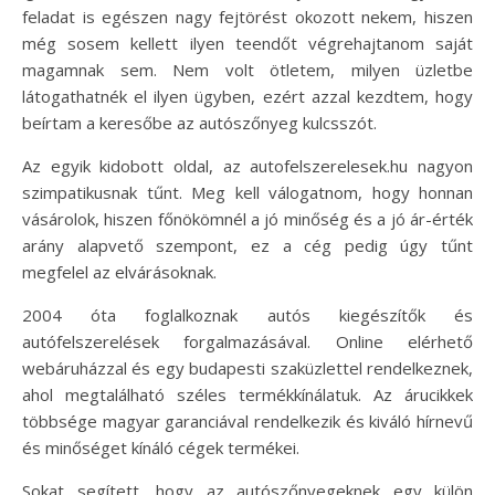
feladat is egészen nagy fejtörést okozott nekem, hiszen
még sosem kellett ilyen teendőt végrehajtanom saját
magamnak sem. Nem volt ötletem, milyen üzletbe
látogathatnék el ilyen ügyben, ezért azzal kezdtem, hogy
beírtam a keresőbe az autószőnyeg kulcsszót.
Az egyik kidobott oldal, az autofelszerelesek.hu nagyon
szimpatikusnak tűnt. Meg kell válogatnom, hogy honnan
vásárolok, hiszen főnökömnél a jó minőség és a jó ár-érték
arány alapvető szempont, ez a cég pedig úgy tűnt
megfelel az elvárásoknak.
2004 óta foglalkoznak autós kiegészítők és
autófelszerelések forgalmazásával. Online elérhető
webáruházzal és egy budapesti szaküzlettel rendelkeznek,
ahol megtalálható széles termékkínálatuk. Az árucikkek
többsége magyar garanciával rendelkezik és kiváló hírnevű
és minőséget kínáló cégek termékei.
Sokat segített, hogy az autószőnyegeknek egy külön