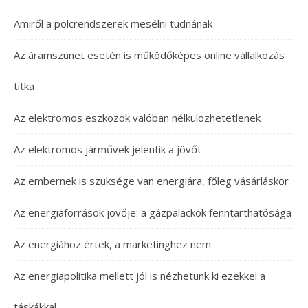
Amiről a polcrendszerek mesélni tudnának
Az áramszünet esetén is működőképes online vállalkozás
titka
Az elektromos eszközök valóban nélkülözhetetlenek
Az elektromos járművek jelentik a jövőt
Az embernek is szüksége van energiára, főleg vásárláskor
Az energiaforrások jövője: a gázpalackok fenntarthatósága
Az energiához értek, a marketinghez nem
Az energiapolitika mellett jól is nézhetünk ki ezekkel a
táskákkal