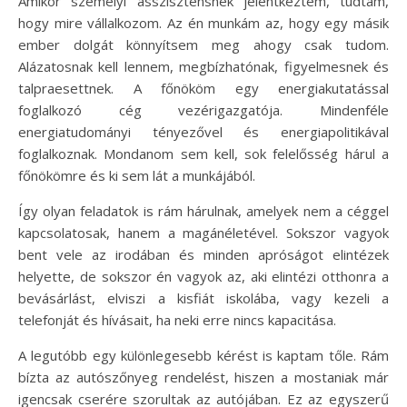
Amikor személyi asszisztensnek jelentkeztem, tudtam,
hogy mire vállalkozom. Az én munkám az, hogy egy másik
ember dolgát könnyítsem meg ahogy csak tudom.
Alázatosnak kell lennem, megbízhatónak, figyelmesnek és
talpraesettnek. A főnököm egy energiakutatással
foglalkozó cég vezérigazgatója. Mindenféle
energiatudományi tényezővel és energiapolitikával
foglalkoznak. Mondanom sem kell, sok felelősség hárul a
főnökömre és ki sem lát a munkájából.
Így olyan feladatok is rám hárulnak, amelyek nem a céggel
kapcsolatosak, hanem a magánéletével. Sokszor vagyok
bent vele az irodában és minden apróságot elintézek
helyette, de sokszor én vagyok az, aki elintézi otthonra a
bevásárlást, elviszi a kisfiát iskolába, vagy kezeli a
telefonját és hívásait, ha neki erre nincs kapacitása.
A legutóbb egy különlegesebb kérést is kaptam tőle. Rám
bízta az autószőnyeg rendelést, hiszen a mostaniak már
igencsak cserére szorultak az autójában. Ez az egyszerű