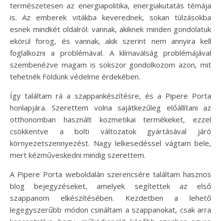
természetesen az energiapolitika, energiakutatás témája
is. Az emberek vitákba keverednek, sokan túlzásokba
esnek mindkét oldalról: vannak, akiknek minden gondolatuk
ekörül forog, és vannak, akik szerint nem annyira kell
foglalkozni a problémával. A klímaválság problémájával
szembenézve magam is sokszor gondolkozom azon, mit
tehetnék Földünk védelme érdekében.
Így találtam rá a szappankészítésre, és a Pipere Porta
honlapjára. Szerettem volna sajátkezűleg előállítani az
otthonomban használt kozmetikai termékeket, ezzel
csökkentve a bolti változatok gyártásával járó
környezetszennyezést. Nagy lelkesedéssel vágtam bele,
mert kézműveskedni mindig szerettem.
A Pipere Porta weboldalán szerencsére találtam hasznos
blog bejegyzéseket, amelyek segítettek az első
szappanom elkészítésében. Kezdetben a lehető
legegyszerűbb módon csináltam a szappanokat, csak arra