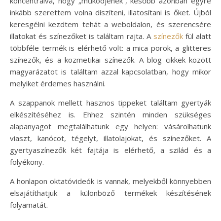
koncentrálva, hogy „működjenek”, később azonban egyre
inkább szerettem volna díszíteni, illatosítani is őket. Újból
keresgélni kezdtem tehát a weboldalon, és szerencsére
illatokat és színezőket is találtam rajta. A
színezők
fül alatt
többféle termék is elérhető volt: a mica porok, a glitteres
színezők, és a kozmetikai színezők. A blog cikkek között
magyarázatot is találtam azzal kapcsolatban, hogy mikor
melyiket érdemes használni.
A szappanok mellett hasznos tippeket találtam gyertyák
elkészítéséhez is. Ehhez szintén minden szükséges
alapanyagot megtalálhatunk egy helyen: vásárolhatunk
viaszt, kanócot, tégelyt, illatolajokat, és színezőket. A
gyertyaszínezők két fajtája is elérhető, a szilád és a
folyékony.
A honlapon oktatóvideók is vannak, melyekből könnyebben
elsajátíthatjuk a különböző termékek készítésének
folyamatát.