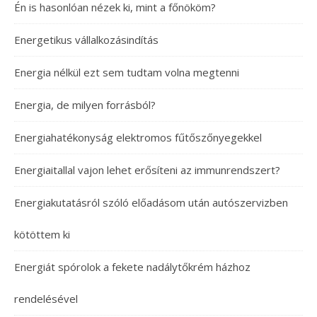
Én is hasonlóan nézek ki, mint a főnököm?
Energetikus vállalkozásindítás
Energia nélkül ezt sem tudtam volna megtenni
Energia, de milyen forrásból?
Energiahatékonyság elektromos fűtőszőnyegekkel
Energiaitallal vajon lehet erősíteni az immunrendszert?
Energiakutatásról szóló előadásom után autószervizben
kötöttem ki
Energiát spórolok a fekete nadálytőkrém házhoz
rendelésével