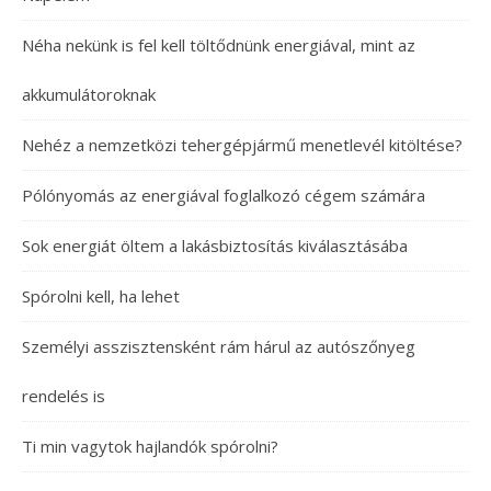
Néha nekünk is fel kell töltődnünk energiával, mint az
akkumulátoroknak
Nehéz a nemzetközi tehergépjármű menetlevél kitöltése?
Pólónyomás az energiával foglalkozó cégem számára
Sok energiát öltem a lakásbiztosítás kiválasztásába
Spórolni kell, ha lehet
Személyi asszisztensként rám hárul az autószőnyeg
rendelés is
Ti min vagytok hajlandók spórolni?