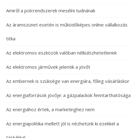
Amiről a polcrendszerek mesélni tudnának
Az áramszünet esetén is működőképes online vállalkozás
titka
Az elektromos eszközök valóban nélkülözhetetlenek
Az elektromos járművek jelentik a jövőt
Az embernek is szüksége van energiára, főleg vásárláskor
Az energiaforrások jövője: a gázpalackok fenntarthatósága
Az energiához értek, a marketinghez nem
Az energiapolitika mellett jól is nézhetünk ki ezekkel a
táskákkal