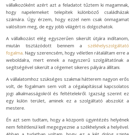
vállalkozóként azért azt a feladatot tűztem ki magamnak,
hogy napelemeket telepítek különböző családházak
számára. Úgy érzem, hogy ezzel nem csak önmagamat
valósítom meg, de egy jobb világért is dolgozhatok.
A vállalkozást elég egyszerűen sikerült útjára indítanom,
miután tisztázódott bennem a
székhelyszolgáltató
fogalma
. Nagy szerencsém, hogy véletlen rátaláltam erre a
weboldalra, mert ennek a nagyszerű szolgáltatónak a
segítségével sikerült a cégemet sikeres pályára állítani.
A vállalatomhoz szükséges szakmai hátterem nagyon erős
volt, de fogalmam sem volt a cégalapítással kapcsolatos
jogi alkalmasságokról és feltételekről. Igazság szerint ez
egy külön terület, aminek ez a szolgáltató abszolút a
mestere.
Én azt sem tudtam, hogy a központi ügyintézés helyének
nem feltétlenül kell megegyeznie a székhelynek a helyével.
Abban a tudatban voltam, hogy ez a két dolog szinte