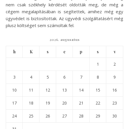
nem csak székhely kérdését oldották meg, de még a
cégem megalapításában is segítettek, amihez még egy
ügyvédet is biztosítottak. Az ügyvédi szolgáltatásért még
plusz költséget sem számoltak fel.
2026. augusztus
h
K
s
c
p
s
v
1
2
3
4
5
6
7
8
9
10
11
12
13
14
15
16
17
18
19
20
21
22
23
24
25
26
27
28
29
30
31