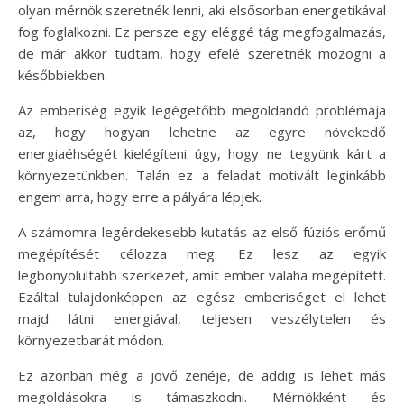
olyan mérnök szeretnék lenni, aki elsősorban energetikával
fog foglalkozni. Ez persze egy eléggé tág megfogalmazás,
de már akkor tudtam, hogy efelé szeretnék mozogni a
későbbiekben.
Az emberiség egyik legégetőbb megoldandó problémája
az, hogy hogyan lehetne az egyre növekedő
energiaéhségét kielégíteni úgy, hogy ne tegyünk kárt a
környezetünkben. Talán ez a feladat motivált leginkább
engem arra, hogy erre a pályára lépjek.
A számomra legérdekesebb kutatás az első fúziós erőmű
megépítését célozza meg. Ez lesz az egyik
legbonyolultabb szerkezet, amit ember valaha megépített.
Ezáltal tulajdonképpen az egész emberiséget el lehet
majd látni energiával, teljesen veszélytelen és
környezetbarát módon.
Ez azonban még a jövő zenéje, de addig is lehet más
megoldásokra is támaszkodni. Mérnökként és