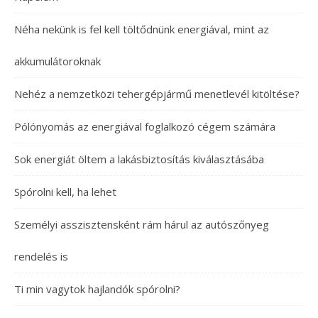
Néha nekünk is fel kell töltődnünk energiával, mint az
akkumulátoroknak
Nehéz a nemzetközi tehergépjármű menetlevél kitöltése?
Pólónyomás az energiával foglalkozó cégem számára
Sok energiát öltem a lakásbiztosítás kiválasztásába
Spórolni kell, ha lehet
Személyi asszisztensként rám hárul az autószőnyeg
rendelés is
Ti min vagytok hajlandók spórolni?