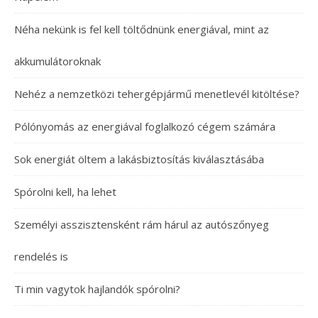
Néha nekünk is fel kell töltődnünk energiával, mint az
akkumulátoroknak
Nehéz a nemzetközi tehergépjármű menetlevél kitöltése?
Pólónyomás az energiával foglalkozó cégem számára
Sok energiát öltem a lakásbiztosítás kiválasztásába
Spórolni kell, ha lehet
Személyi asszisztensként rám hárul az autószőnyeg
rendelés is
Ti min vagytok hajlandók spórolni?