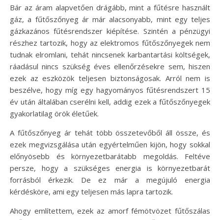
Bár az áram alapvetően drágább, mint a fűtésre használt
gáz, a fűtőszőnyeg ár már alacsonyabb, mint egy teljes
gázkazános fűtésrendszer kiépítése. Szintén a pénzügyi
részhez tartozik, hogy az elektromos fűtőszőnyegek nem
tudnak elromlani, tehát nincsenek karbantartási költségek,
ráadásul nincs szükség éves ellenőrzésekre sem, hiszen
ezek az eszközök teljesen biztonságosak. Arról nem is
beszélve, hogy míg egy hagyományos fűtésrendszert 15
év után általában cserélni kell, addig ezek a fűtőszőnyegek
gyakorlatilag örök életűek.
A fűtőszőnyeg ár tehát több összetevőből áll össze, és
ezek megvizsgálása után egyértelműen kijön, hogy sokkal
előnyösebb és környezetbarátabb megoldás. Feltéve
persze, hogy a szükséges energia is környezetbarát
forrásból érkezik. De ez már a megújuló energia
kérdésköre, ami egy teljesen más lapra tartozik.
Ahogy említettem, ezek az amorf fémötvözet fűtőszálas