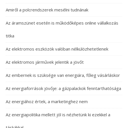
Amiről a polcrendszerek mesélni tudnának
Az áramszünet esetén is működőképes online vállalkozás
titka
Az elektromos eszközök valóban nélkülözhetetlenek
Az elektromos járművek jelentik a jövőt
Az embernek is szüksége van energiára, főleg vásárláskor
Az energiaforrások jövője: a gázpalackok fenntarthatósága
Az energiához értek, a marketinghez nem
Az energiapolitika mellett jól is nézhetünk ki ezekkel a
táskákkal