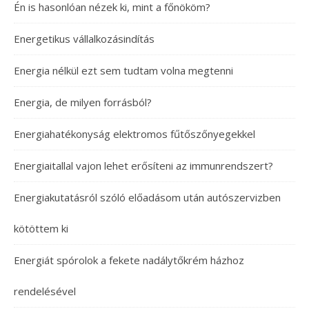
Én is hasonlóan nézek ki, mint a főnököm?
Energetikus vállalkozásindítás
Energia nélkül ezt sem tudtam volna megtenni
Energia, de milyen forrásból?
Energiahatékonyság elektromos fűtőszőnyegekkel
Energiaitallal vajon lehet erősíteni az immunrendszert?
Energiakutatásról szóló előadásom után autószervizben
kötöttem ki
Energiát spórolok a fekete nadálytőkrém házhoz
rendelésével