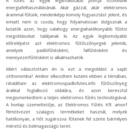
A fűtés az egyik legkritikusabb pontja otthonunk
energiafelhasználásának. Akár gázzal, akár elektromos
árammal fűtünk, mindenképp komoly fogyasztást jelent, és
emiatt nem is csoda, hogy folyamatosan dolgoznak a
kutatók azon, hogy valahogy energiahatékonyabb fűtési
megoldásokat találjanak ki. Az egyik legkomolyabb
előrelépést azt elektromos fűtőszőnyegek jelentik,
amelyek padlófűtésként, falfűtésként és
mennyezetfűtésként is alkalmazhatók.
Miért választottam én is ezt a megoldást a saját
otthonomba? Amikor elkezdtem kutatni ebben a témában,
rátaláltam az elektromospadlofutes.info fűtőszőnyeg
árakkal foglalkozó oldalára, és azon keresztül
megismerkedtem a teljes elektromos fűtés technológiával.
A honlap üzemeltetője, az Elektromos Fűtés Kft. amorf
fémötvözet szalagos termékeket használ, melyek
hatékonyan, a hőt sugározva fűtenek fel szinte bármilyen
méretű és belmagasságú teret.