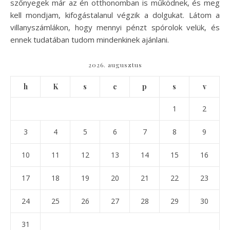
szőnyegek már az én otthonomban is működnek, és meg
kell mondjam, kifogástalanul végzik a dolgukat. Látom a
villanyszámlákon, hogy mennyi pénzt spórolok velük, és
ennek tudatában tudom mindenkinek ajánlani.
2026. augusztus
h
K
s
c
p
s
v
1
2
3
4
5
6
7
8
9
10
11
12
13
14
15
16
17
18
19
20
21
22
23
24
25
26
27
28
29
30
31