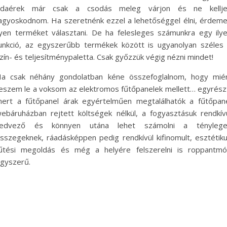
daérek már csak a csodás meleg várjon és ne kellj
agyoskodnom. Ha szeretnénk ezzel a lehetőséggel élni, érdem
lyen terméket választani. De ha felesleges számunkra egy ily
unkció, az egyszerűbb termékek között is ugyanolyan széles
zín- és teljesítménypaletta. Csak győzzük végig nézni mindet!
a csak néhány gondolatban kéne összefoglalnom, hogy mié
eszem le a voksom az elektromos fűtőpanelek mellett… egyrész
ert a fűtőpanel árak egyértelműen megtalálhatók a fűtőpan
ebáruházban rejtett költségek nélkül, a fogyasztásuk rendkív
kedvező és könnyen utána lehet számolni a ténylege
sszegeknek, ráadásképpen pedig rendkívül kifinomult, esztétik
űtési megoldás és még a helyére felszerelni is roppantm
gyszerű.