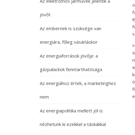
Az elektromos járművek jelentik a
o
f
jövőt
i
f
Az embernek is szüksége van
s
energiára, főleg vásárláskor
H
t
Az energiaforrások jövője: a
m
w
gázpalackok fenntarthatósága
ö
Az energiához értek, a marketinghez
f
e
nem
Az energiapolitika mellett jól is
nézhetünk ki ezekkel a táskákkal