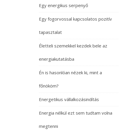
Egy energikus serpenyő
Egy fogorvossal kapcsolatos pozitív
tapasztalat
Életteli szemekkel kezdek bele az
energiakutatásba
Én is hasonlóan nézek ki, mint a
főnököm?
Energetikus vállalkozásindítás
Energia nélkül ezt sem tudtam volna
megtenni