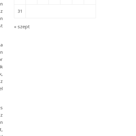
on
az
31
en
st
« szept
 a
on
ör
ik
k,
sz
l
és
oz
an
t,