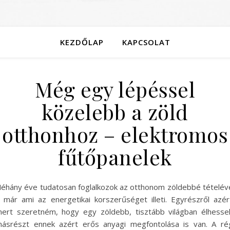
KEZDŐLAP
KAPCSOLAT
Még egy lépéssel
közelebb a zöld
otthonhoz – elektromos
fűtőpanelek
éhány éve tudatosan foglalkozok az otthonom zöldebbé tételév
 már ami az energetikai korszerűséget illeti. Egyrészről azér
ert szeretném, hogy egy zöldebb, tisztább világban élhesse
ásrészt ennek azért erős anyagi megfontolása is van. A ré