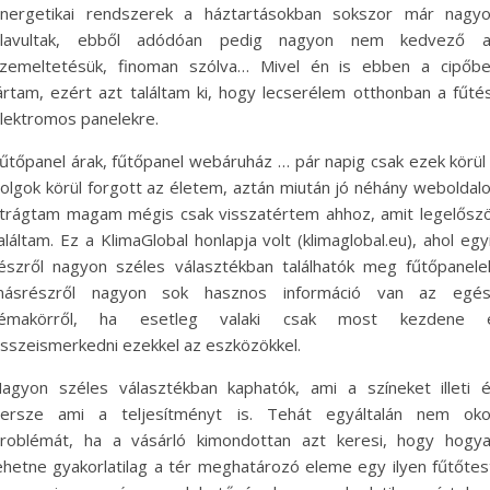
nergetikai rendszerek a háztartásokban sokszor már nagy
lavultak, ebből adódóan pedig nagyon nem kedvező 
zemeltetésük, finoman szólva… Mivel én is ebben a cipőb
ártam, ezért azt találtam ki, hogy lecserélem otthonban a fűté
lektromos panelekre.
űtőpanel árak, fűtőpanel webáruház … pár napig csak ezek körül
olgok körül forgott az életem, aztán miután jó néhány weboldal
trágtam magam mégis csak visszatértem ahhoz, amit legelősz
aláltam. Ez a KlimaGlobal honlapja volt (klimaglobal.eu), ahol egy
észről nagyon széles választékban találhatók meg fűtőpanele
ásrészről nagyon sok hasznos információ van az egé
témakörről, ha esetleg valaki csak most kezdene e
sszeismerkedni ezekkel az eszközökkel.
agyon széles választékban kaphatók, ami a színeket illeti 
ersze ami a teljesítményt is. Tehát egyáltalán nem ok
roblémát, ha a vásárló kimondottan azt keresi, hogy hogy
ehetne gyakorlatilag a tér meghatározó eleme egy ilyen fűtőtes