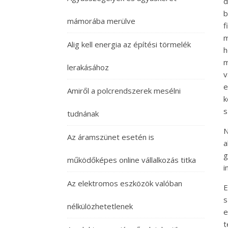
d
b
mámorába merülve
f
m
Alig kell energia az építési törmelék
h
m
lerakásához
v
e
Amiről a polcrendszerek mesélni
k
s
tudnának
N
Az áramszünet esetén is
a
g
működőképes online vállalkozás titka
i
Az elektromos eszközök valóban
E
s
nélkülözhetetlenek
e
t