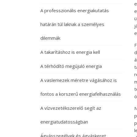
e
A professzionális energiakutatás
e
ü
határán túl laknak a személyes
j
e
dilemmák
F
A takarításhoz is energia kell
d
á
A térhódító megújuló energia
t
r
A vaslemezek méretre vágásához is
m
fontos a korszerű energiafelhasználás
ö
A vízvezetékszerelő segít az
N
p
energiatudatosságban
p
l
Ágyásszegélyek és ágyáskeret