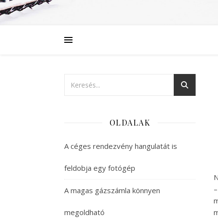
OLDALAK
A céges rendezvény hangulatát is
feldobja egy fotógép
N
–
A magas gázszámla könnyen
m
megoldható
m