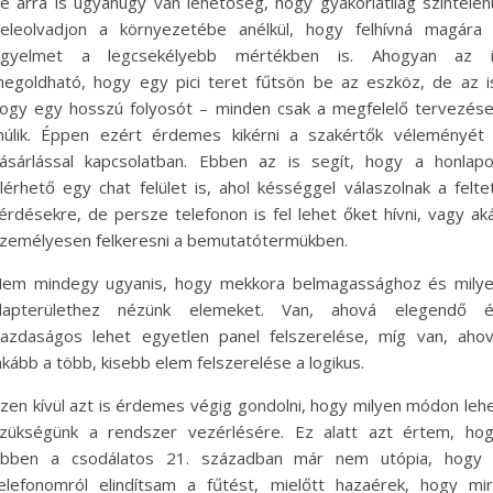
e arra is ugyanúgy van lehetőség, hogy gyakorlatilag színtelen
eleolvadjon a környezetébe anélkül, hogy felhívná magára
igyelmet a legcsekélyebb mértékben is. Ahogyan az 
egoldható, hogy egy pici teret fűtsön be az eszköz, de az i
ogy egy hosszú folyosót – minden csak a megfelelő tervezés
úlik. Éppen ezért érdemes kikérni a szakértők véleményét
ásárlással kapcsolatban. Ebben az is segít, hogy a honlap
lérhető egy chat felület is, ahol késséggel válaszolnak a felte
érdésekre, de persze telefonon is fel lehet őket hívni, vagy ak
zemélyesen felkeresni a bemutatótermükben.
em mindegy ugyanis, hogy mekkora belmagassághoz és mily
lapterülethez nézünk elemeket. Van, ahová elegendő 
azdaságos lehet egyetlen panel felszerelése, míg van, aho
nkább a több, kisebb elem felszerelése a logikus.
zen kívül azt is érdemes végig gondolni, hogy milyen módon leh
zükségünk a rendszer vezérlésére. Ez alatt azt értem, ho
bben a csodálatos 21. században már nem utópia, hogy
elefonomról elindítsam a fűtést, mielőtt hazaérek, hogy mi