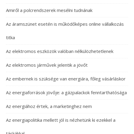
Amiről a polcrendszerek mesélni tudnának
Az áramszünet esetén is működőképes online vállalkozás
titka
Az elektromos eszközök valóban nélkülözhetetlenek
Az elektromos járművek jelentik a jövőt
Az embernek is szüksége van energiára, főleg vásárláskor
Az energiaforrások jövője: a gázpalackok fenntarthatósága
Az energiához értek, a marketinghez nem
Az energiapolitika mellett jól is nézhetünk ki ezekkel a
táskákkal