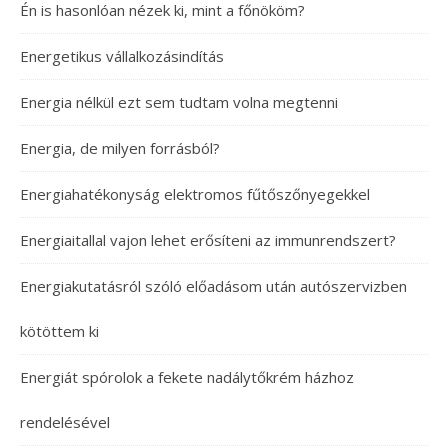
Én is hasonlóan nézek ki, mint a főnököm?
Energetikus vállalkozásindítás
Energia nélkül ezt sem tudtam volna megtenni
Energia, de milyen forrásból?
Energiahatékonyság elektromos fűtőszőnyegekkel
Energiaitallal vajon lehet erősíteni az immunrendszert?
Energiakutatásról szóló előadásom után autószervizben
kötöttem ki
Energiát spórolok a fekete nadálytőkrém házhoz
rendelésével