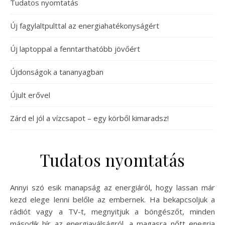
Tudatos nyomtatás
Új fagylaltpulttal az energiahatékonyságért
Új laptoppal a fenntarthatóbb jövőért
Újdonságok a tananyagban
Újult erővel
Zárd el jól a vízcsapot – egy körből kimaradsz!
Tudatos nyomtatás
Annyi szó esik manapság az energiáról, hogy lassan már
kezd elege lenni belőle az embernek. Ha bekapcsoljuk a
rádiót vagy a TV-t, megnyitjuk a böngészőt, minden
második hír az energiaválságról, a magasra nőtt enegria