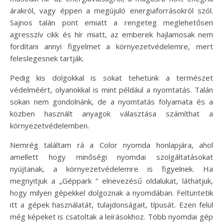
árakról, vagy éppen a megújuló energiaforrásokról szól.
Sajnos talán pont emiatt a rengeteg meglehetősen
agresszív cikk és hír miatt, az emberek hajlamosak nem
fordítani annyi figyelmet a környezetvédelemre, mert
feleslegesnek tartják.
Pedig kis dolgokkal is sokat tehetünk a természet
védelméért, olyanokkal is mint például a nyomtatás. Talán
sokan nem gondolnánk, de a nyomtatás folyamata és a
közben használt anyagok választása számíthat a
környezetvédelemben.
Nemrég találtam rá a Color nyomda honlapjára, ahol
amellett hogy minőségi nyomdai szolgáltatásokat
nyújtanak, a környezetvédelemre is figyelnek. Ha
megnyitjuk a „Géppark ” elnevezésű oldalukat, láthatjuk,
hogy milyen gépekkel dolgoznak a nyomdában. Feltüntetik
itt a gépek használatát, tulajdonságait, típusát. Ezen felül
még képeket is csatoltak a leírásokhoz. Több nyomdai gép