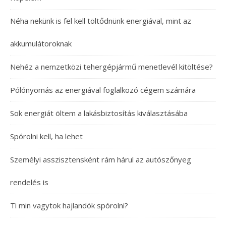
Néha nekünk is fel kell töltődnünk energiával, mint az
akkumulátoroknak
Nehéz a nemzetközi tehergépjármű menetlevél kitöltése?
Pólónyomás az energiával foglalkozó cégem számára
Sok energiát öltem a lakásbiztosítás kiválasztásába
Spórolni kell, ha lehet
Személyi asszisztensként rám hárul az autószőnyeg
rendelés is
Ti min vagytok hajlandók spórolni?